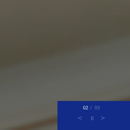
02
/
03
＜
＞
＝